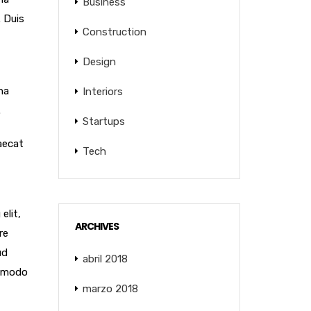
Business
. Duis
Construction
Design
na
Interiors
.
Startups
caecat
Tech
elit,
ARCHIVES
re
ud
abril 2018
ommodo
marzo 2018