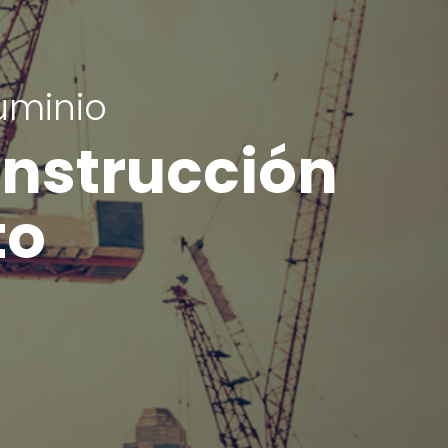
uminio
onstrucción
to