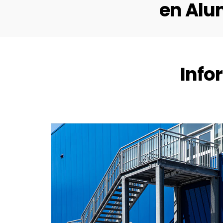
en Alu
Info