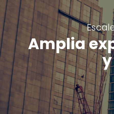
Escal
Amplia exp
y