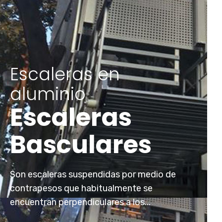
Escaleras en
aluminio
Escaleras
Basculares
Son escaleras suspendidas por medio de
contrapesos que habitualmente se
encuentran perpendiculares a los...