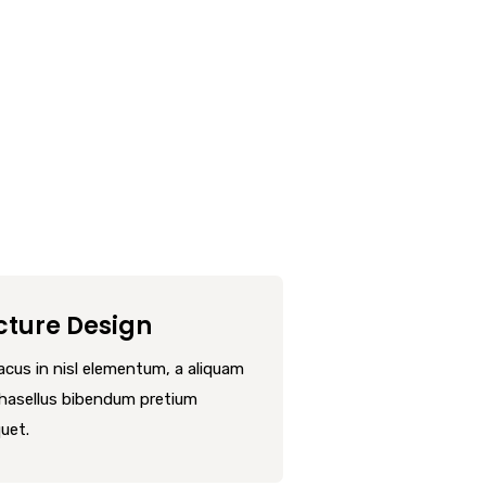
5
cture Design
lacus in nisl elementum, a aliquam
Phasellus bibendum pretium
quet.