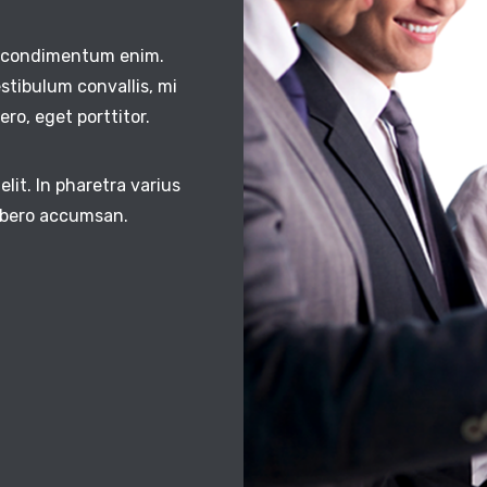
in condimentum enim.
estibulum convallis, mi
ero, eget porttitor.
lit. In pharetra varius
libero accumsan.