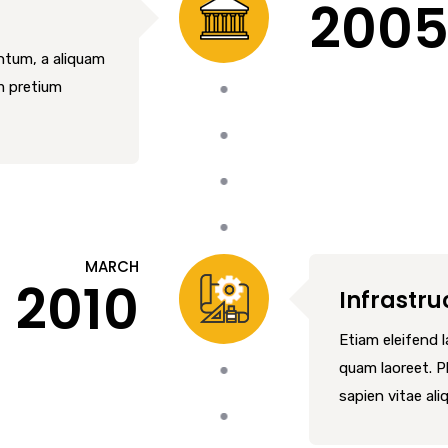
200
entum, a aliquam
m pretium
MARCH
2010
Infrastru
Etiam eleifend 
quam laoreet. 
sapien vitae ali