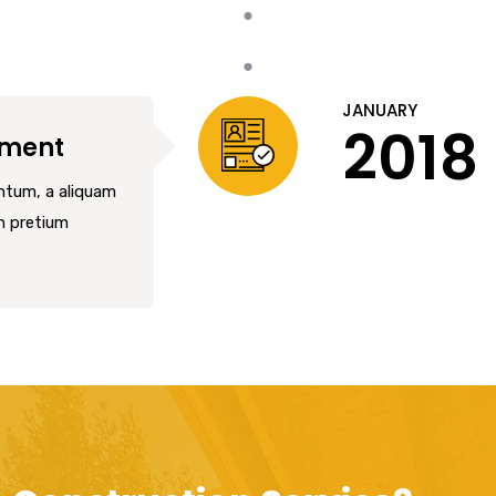
JANUARY
2018
hment
entum, a aliquam
m pretium