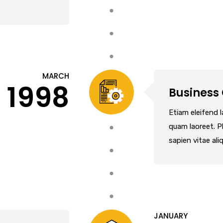
MARCH
1998
Business
Etiam eleifend 
quam laoreet. 
sapien vitae ali
JANUARY